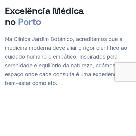
Excelência Médica
no
Porto
Na Clínica Jardim Botânico, acreditamos que a
medicina moderna deve aliar o rigor científico ao
cuidado humano e empático. Inspirados pela
serenidade e equilíbrio da natureza, criámos um
espaço onde cada consulta é uma experiência de
bem-estar completo.
A nossa equipa multidisciplinar combina
experiência médica de excelência com tecnologia
de ponta, sempre mantendo o foco no que mais
importa: a sua saúde e qualidade de vida.